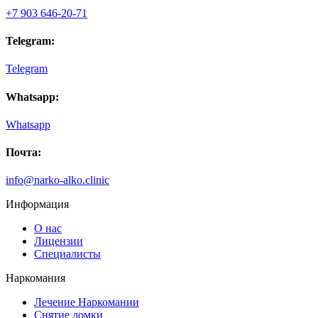
не думал, что в нашу глушь приедут. Спасибо вам, что
+7 903 646-20-71
не оставляете в беде. Идёте на встречу. С пониманием и
поддержкой относитесь к своим пациентам. Сестра не
пьет, на работе наладились отношения.
Telegram:
Telegram
Whatsapp:
Whatsapp
Почта:
info@narko-alko.clinic
Информация
О нас
Лицензии
Специалисты
Наркомания
Лечение Наркомании
Снятие ломки