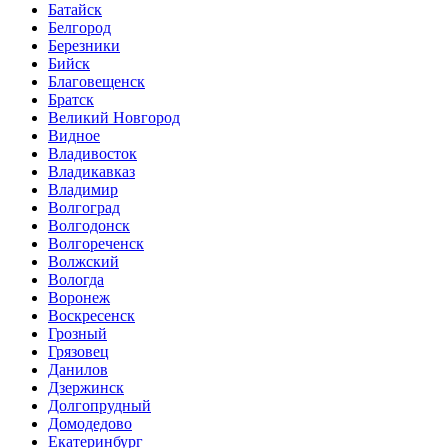
Батайск
Белгород
Березники
Бийск
Благовещенск
Братск
Великий Новгород
Видное
Владивосток
Владикавказ
Владимир
Волгоград
Волгодонск
Волгореченск
Волжский
Вологда
Воронеж
Воскресенск
Грозный
Грязовец
Данилов
Дзержинск
Долгопрудный
Домодедово
Екатеринбург