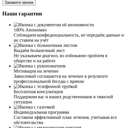
Закажите звонок
задав вопросы и осмотрев мою мать, провел процедуру
кодирования. Мне очень понравилось, как всё прошло.
Наши гарантии
Профессионализм вашего специалиста был виден сразу.
Спасибо 🙏
100% Анонимно
Соблюдаем конфиденциальность, не передаём данные и
не ставим на учёт
Выдаём больничный лист
Не указываем диагноз, во избежание проблем в
Я давно хотела закодироваться от алкоголя, но что-то
обществе и на работе
останавливало меня. Смущение, стыд ехать в клинику и
признавать, что я алкоголичка. Позвонив вам и узнав,
Мотивация на лечение
что это все анонимно и можно вызвать врача и сделать
Зависимый соглашается на лечение в результате
кодирование на дому, я тут же согласилась. Врач
профессиональной беседы с врачом
приехал, мы с ним ещё раз обсудили, выбрали метод
кодирования. Врач сделал процедуру, дал рекомендации.
Бесплатная консультация
Я очень довольна результатом. Срок кодирования уже
Поддержим вас и ваших родственников в тяжелой
истек два месяца назад, но желания выпить у меня так и
ситуации
нет. Не знаю, может, это ещё так разговор с врачом на
меня повлиял. Уж очень хороший и отзывчивый доктор.
Индивидуальная программа
Составим эффективный план лечения, учитывая все
обстоятельства