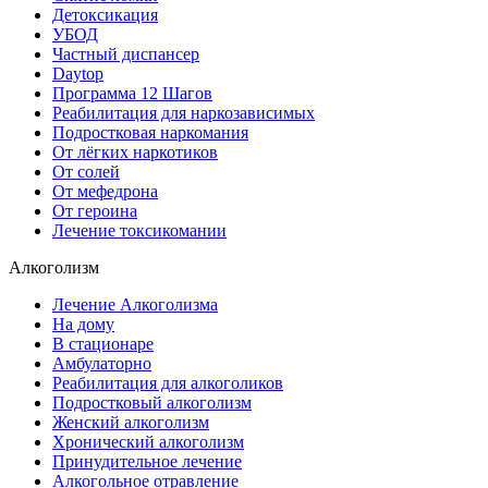
Детоксикация
УБОД
Частный диспансер
Daytop
Программа 12 Шагов
Реабилитация для наркозависимых
Подростковая наркомания
От лёгких наркотиков
От солей
От мефедрона
От героина
Лечение токсикомании
Алкоголизм
Лечение Алкоголизма
На дому
В стационаре
Амбулаторно
Реабилитация для алкоголиков
Подростковый алкоголизм
Женский алкоголизм
Хронический алкоголизм
Принудительное лечение
Алкогольное отравление