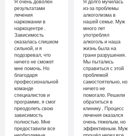
Оптимальный
990
Я очень доволен
Я долго мучилась
Индивидуальная
руб
результатами
из-за проблемы
лечения
алкоголизма в
2-х местная
терапия
наркомании в
нашей семье. Муж
палата
наркоцентре .
много лет
Работа
Зависимость
употреблял
Все
с
оказалась слишком
алкоголь и наша
опции
сильной, и я
жизнь была на
психологом
подозревал, что
грани разрушения.
«Стандарт»
ничего не сможет
Мы пытались
Усиленная
мне помочь. Но
справиться с этой
Индивидуальная
детоксикация
благодаря
проблемой
терапия
профессиональной
самостоятельно, но
Гарантия
команде
ничего не
Усиленная
специалистов и
помогало. Решили
длительной
программе, я смог
обратиться в
детоксикация
ремиссии
преодолеть свою
клинику . Процесс
Гарантия
зависимость
лечения оказался
Личный
полностью. Мне
очень тяжелым, но
длительной
предоставили все
эффективным. Муж
санузел
необходимые
прошёл через все