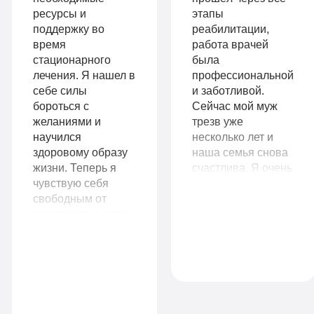
ремиссии
Больничный
ресурсы и
этапы
Личный
поддержку во
реабилитации,
лист
время
работа врачей
санузел
стационарного
была
лечения. Я нашел в
профессиональной
Больничный
себе силы
и заботливой.
Записаться
лист
бороться с
Сейчас мой муж
желаниями и
трезв уже
научился
несколько лет и
здоровому образу
наша семья снова
Записаться
жизни. Теперь я
счастлива. Я очень
9
чувствую себя
благодарна
VIP
990
свободным от
клинике и всем
наркотиков и готов
врачам, которые
руб
начать новую главу
помогли нам
1-я
в своей жизни. Я
вернуть нашу
14
местная
рекомендую
жизнь.
Комфорт
990
комната
клинику всем, кто
руб
ищет настоящую
Все
помощь
1-я местная