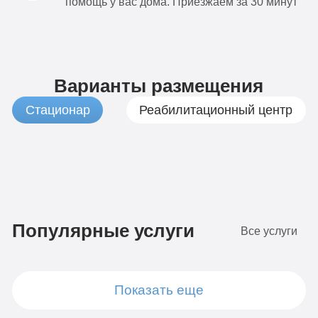
помощь у вас дома. Приезжаем за 30 минут
Варианты размещения
Стационар
Реабилитационный центр
1
Бюджетно
490
Популярные услуги
Все услуги
руб
4-х
местная
7
комната
Показать еще
Стандарт
490
Диагностика