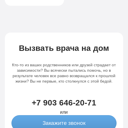
палата
опции
Все
«По-
опции
домашнему»
«Оптимальный»
Личный
Личный
врач
Вызвать врача на дом
врач
Бесплатная
Кто-то из ваших родственников или друзей страдает от
Бесплатная
транспортировка
зависимости? Вы всячески пытались помочь, но в
результате человек все равно возвращался к прошлой
транспортировка
Индивидуальное
жизни? Вы не первые, кто столкнулся с этой бедой.
Индивидуальное
питание
питание
Сбор
+7 903 646-20-71
Сбор
анализов
или
анализов
Отслеживание
Закажите звонок