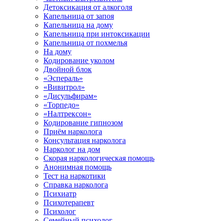
Детоксикация от алкоголя
Капельница от запоя
Капельница на дому
Капельница при интоксикации
Капельница от похмелья
На дому
Кодирование уколом
Двойной блок
«Эспераль»
«Вивитрол»
«Дисульфирам»
«Торпедо»
«Налтрексон»
Кодирование гипнозом
Приём нарколога
Консультация нарколога
Нарколог на дом
Скорая наркологическая помощь
Анонимная помощь
Тест на наркотики
Справка нарколога
Психиатр
Психотерапевт
Психолог
Семейный психолог