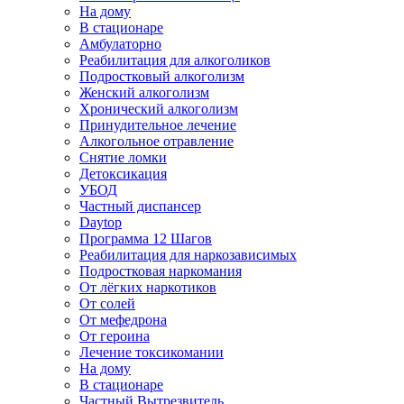
На дому
В стационаре
Амбулаторно
Реабилитация для алкоголиков
Подростковый алкоголизм
Женский алкоголизм
Хронический алкоголизм
Принудительное лечение
Алкогольное отравление
Снятие ломки
Детоксикация
УБОД
Частный диспансер
Daytop
Программа 12 Шагов
Реабилитация для наркозависимых
Подростковая наркомания
От лёгких наркотиков
От солей
От мефедрона
От героина
Лечение токсикомании
На дому
В стационаре
Частный Вытрезвитель